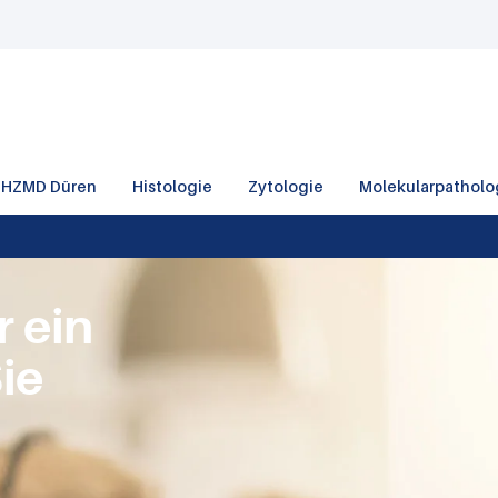
HZMD Düren
Histologie
Zytologie
Molekularpatholo
 ein
ie