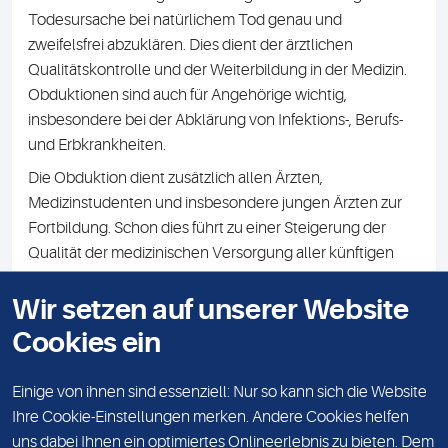
Todesursache bei natürlichem Tod genau und
zweifelsfrei abzuklären. Dies dient der ärztlichen
Qualitätskontrolle und der Weiterbildung in der Medizin.
Obduktionen sind auch für Angehörige wichtig,
insbesondere bei der Abklärung von Infektions-, Berufs-
und Erbkrankheiten.
Die Obduktion dient zusätzlich allen Ärzten,
Medizinstudenten und insbesondere jungen Ärzten zur
Fortbildung. Schon dies führt zu einer Steigerung der
Qualität der medizinischen Versorgung aller künftigen
Patienten.
Wir setzen auf unserer Website
Von besonderer Wichtigkeit ist aber die Tatsache, dass
Pathologen mit Hilfe der Obduktion neue gesicherte
Cookies ein
Erkenntnisse über Häufigkeit, Ursachen, Verhinderungs-
und Behandlungsmöglichkeiten von Krankheiten
Einige von ihnen sind essenziell: Nur so kann sich die Website
gewinnen.
Ihre Cookie-Einstellungen merken. Andere Cookies helfen
uns dabei Ihnen ein optimiertes Onlineerlebnis zu bieten. Dem